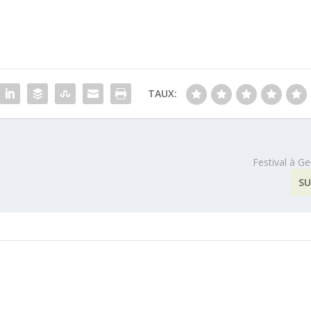
TAUX:
Festival à G
SU