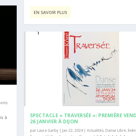
EN SAVOIR PLUS
ents
SPECTACLE « TRAVERSÉE »: PREMIÈRE VEN
is à
26 JANVIER À DIJON
par
Laura Garby
|
Jan 22, 2024
|
Actualités
,
Danse Libre
,
Evén