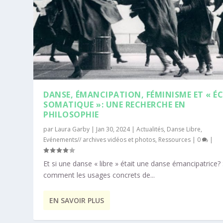
DANSE, ÉMANCIPATION, FÉMINISME ET « É
SOMATIQUE »: UNE RECHERCHE EN
PHILOSOPHIE
par
Laura Garby
|
Jan 30, 2024
|
Actualités
,
Danse Libre
,
Evénements// archives vidéos et photos
,
Ressources
|
0
|
Et si une danse « libre » était une danse émancipatrice? 
comment les usages concrets de...
EN SAVOIR PLUS