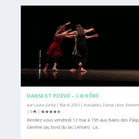
DANSE ET POÉSIE – CIE KÔRÉ
par
Laura Garby
|
Mai 8, 2023
|
Actualités
,
Danse Libre
,
Evénem
|
0
|
Rendez-vous vendredi 12 mai à 19h aux Bains des Pâqu
Genève (au bord du lac Léman) La...