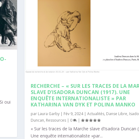
CO-
RECHERCHE – « SUR LES TRACES DE LA MA
SLAVE D’ISADORA DUNCAN (1917). UNE
ENQUÊTE INTERNATIONALISTE » PAR
Si oui
KATHARINA VAN DYK ET POLINA MANKO
par
Laura Garby
|
Fév 9, 2024
|
Actualités
,
Danse Libre
,
Isado
Duncan
,
Ressources
|
0
|
« Sur les traces de la Marche slave d’Isadora Duncan (
Une enquête internationaliste »par...