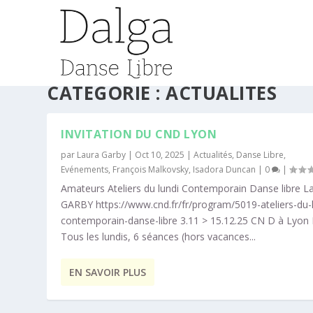
CATÉGORIE :
ACTUALITÉS
INVITATION DU CND LYON
par
Laura Garby
|
Oct 10, 2025
|
Actualités
,
Danse Libre
,
Evénements
,
François Malkovsky
,
Isadora Duncan
|
0
|
Amateurs Ateliers du lundi Contemporain Danse libre L
GARBY https://www.cnd.fr/fr/program/5019-ateliers-du-l
contemporain-danse-libre 3.11 > 15.12.25 CN D à Lyon 
Tous les lundis, 6 séances (hors vacances...
EN SAVOIR PLUS