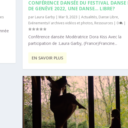
CONFÉRENCE DANSÉE DU FESTIVAL DANSE 
DE GENÈVE 2022, UNE DANSE… LIBRE?
ves
par
Laura Garby
|
Mar 9, 2023
|
Actualités
,
Danse Libre
,
Evénements// archives vidéos et photos
,
Ressources
|
0
|
année
Conférence dansée Modératrice Dora Kiss Avec la
participation de :Laura Garby, (France)Francine...
EN SAVOIR PLUS