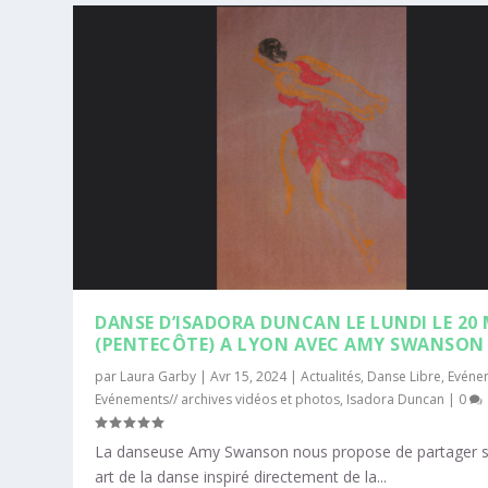
DANSE D’ISADORA DUNCAN LE LUNDI LE 20 
(PENTECÔTE) A LYON AVEC AMY SWANSON
par
Laura Garby
|
Avr 15, 2024
|
Actualités
,
Danse Libre
,
Evéne
Evénements// archives vidéos et photos
,
Isadora Duncan
|
0
La danseuse Amy Swanson nous propose de partager 
art de la danse inspiré directement de la...