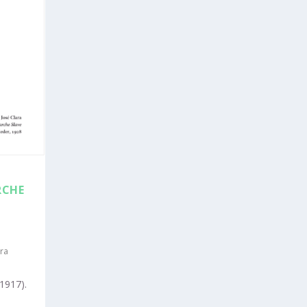
RCHE
ra
1917).