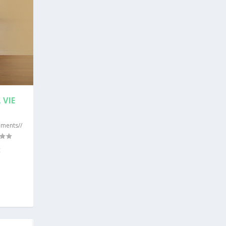
 VIE
ments//
t