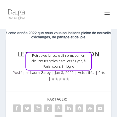
LETTRE D’INFORMATION
Retrouvez la lettre d'information en
JANVIER 2022
cliquant ici! cycles d'ateliers à Lyon, à
Paris, cours En Ligne
Posté par
Laura Garby
|
Jan 8, 2022
|
Actualités
|
0
|
PARTAGER: