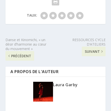
TAUX:
Danse et Kinomichi, « un
RESSOURCES CYCLE
désir d’harmonie au cœur
D’ATELIERS
du mouvement »
SUIVANT
PRÉCÉDENT
A PROPOS DE L'AUTEUR
Laura Garby